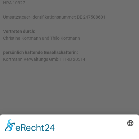
HRA 10327
Umsatzsteuer-Identifikationsnummer: DE 247508601
Vertreten durch:
Christina Kortmann und Thilo Kortmann
persönlich haftende Gesellschafterin:
Kortmann Verwaltungs GmbH HRB 20514